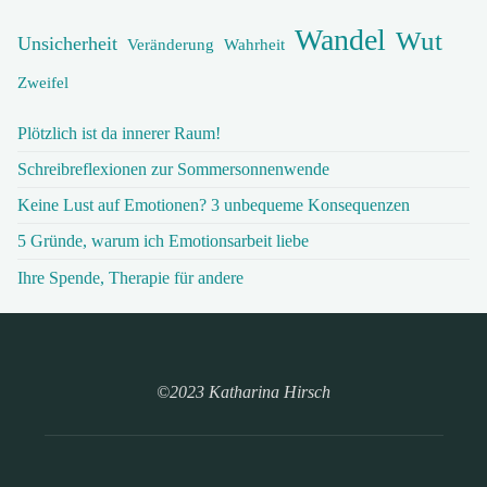
Wandel
Wut
Unsicherheit
Veränderung
Wahrheit
Zweifel
Plötzlich ist da innerer Raum!
Schreibreflexionen zur Sommersonnenwende
Keine Lust auf Emotionen? 3 unbequeme Konsequenzen
5 Gründe, warum ich Emotionsarbeit liebe
Ihre Spende, Therapie für andere
©2023 Katharina Hirsch