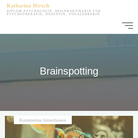
Zum
Katharina Hirsch
Inhalt
DIPLOM-PSYCHOLOGIN, HEILPRAKTIKERIN FÜR
PSYCHOTHERAPIE, DOZENTIN, YOGALEHRERIN
springen
Brainspotting
Kommentar hinterlassen