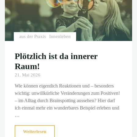
aus der Praxis
Innenleben
Plötzlich ist da innerer
Raum!
21. Mai 2026
Wie können eigentlich Reaktionen und – besonders
wichtig: unwillkürliche Veränderungen zum Positiven!
– im Alltag durch Brainspotting aussehen? Hier darf
ich einmal mehr ein wunderbares Beispiel erleben und
…
"Plötzlich
Weiterlesen