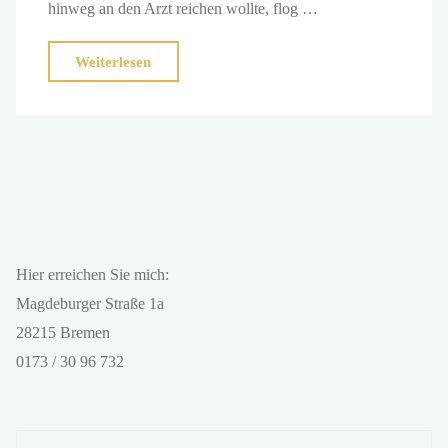
hinweg an den Arzt reichen wollte, flog …
"Brainspotting
Weiterlesen
–
Spritzenphobie
adé!"
Hier erreichen Sie mich:
Magdeburger Straße 1a
28215 Bremen
0173 / 30 96 732