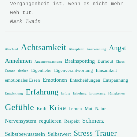
Vergangenheit ist, wenn es nicht mehr 
Mark Twain
Achtsamkeit
Angst
Abschied
Akzeptanz
Anerkennung
Annehmen
Brainspotting
Burnout
Augenentspannung
Chaos
Eigenliebe
Eigenverantwortung
Einsamkeit
Corona
denken
Emotionen
emotionales Essen
Entscheidungen
Entspannung
Erfahrung
Entwicklung
Erfolg
Erholung
Erinnerung
Fähigkeiten
Gefühle
Krise
Kraft
Lernen
Mut
Natur
Schmerz
Nervensystem
regulieren
Respekt
Stress
Trauer
Selbstbewusstsein
Selbstwert