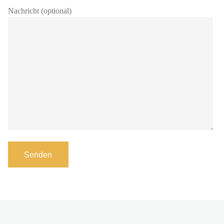
Nachricht (optional)
A
l
t
e