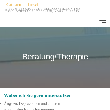
Zum
Katharina Hirsch
Inhalt
DIPLOM-PSYCHOLOGIN, HEILPRAKTIKERIN FÜR
PSYCHOTHERAPIE, DOZENTIN, YOGALEHRERIN
springen
Beratung/Therapie
Wobei ich Sie gern unterstütze:
Ängsten, Depressionen und anderen
emotionalen Herausforderungen