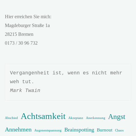
r
n
Hier erreichen Sie mich:
a
t
Magdeburger Straße 1a
i
28215 Bremen
v
0173 / 30 96 732
e
:
Vergangenheit ist, wenn es nicht mehr 
Mark Twain
Achtsamkeit
Angst
Abschied
Akzeptanz
Anerkennung
Annehmen
Brainspotting
Burnout
Augenentspannung
Chaos