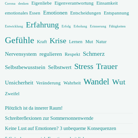
Eigenliebe
Eigenverantwortung
Einsamkeit
Corona
denken
Emotionen
emotionales Essen
Entscheidungen
Entspannung
Erfahrung
Entwicklung
Erfolg
Erholung
Erinnerung
Fähigkeiten
Gefühle
Krise
Kraft
Lernen
Mut
Natur
Schmerz
Nervensystem
regulieren
Respekt
Stress
Trauer
Selbstbewusstsein
Selbstwert
Wandel
Wut
Unsicherheit
Veränderung
Wahrheit
Zweifel
Plötzlich ist da innerer Raum!
Schreibreflexionen zur Sommersonnenwende
Keine Lust auf Emotionen? 3 unbequeme Konsequenzen